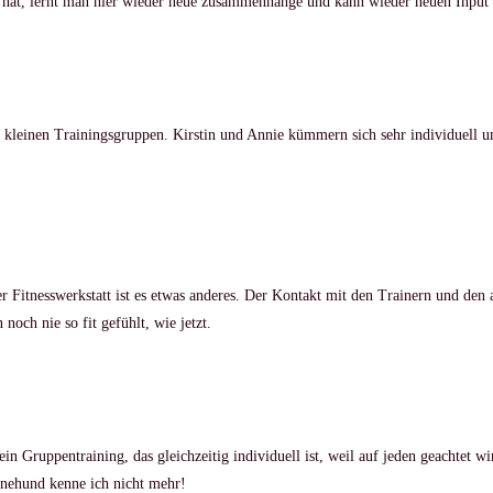
 hat, lernt man hier wieder neue zusammenhänge und kann wieder neuen Input 
n kleinen Trainingsgruppen. Kirstin und Annie kümmern sich sehr individuell um
er Fitnesswerkstatt ist es etwas anderes. Der Kontakt mit den Trainern und den
och nie so fit gefühlt, wie jetzt.
 ein Gruppentraining, das gleichzeitig individuell ist, weil auf jeden geachtet 
inehund kenne ich nicht mehr!