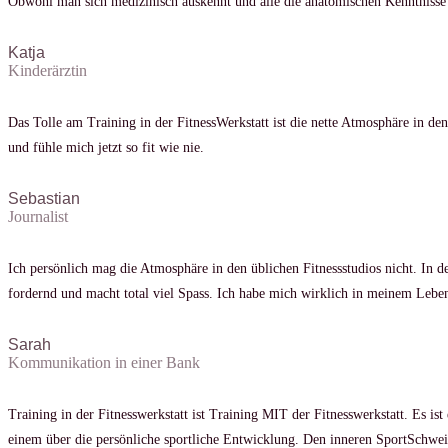
Obwohl man sich medizinisch auskennt und alle die anatomischen Kenntnisse
Katja
Kinderärztin
Das Tolle am Training in der FitnessWerkstatt ist die nette Atmosphäre in de
und fühle mich jetzt so fit wie nie.
Sebastian
Journalist
Ich persönlich mag die Atmosphäre in den üblichen Fitnessstudios nicht. In d
fordernd und macht total viel Spass. Ich habe mich wirklich in meinem Leben n
Sarah
Kommunikation in einer Bank
Training in der Fitnesswerkstatt ist Training MIT der Fitnesswerkstatt. Es ist
einem über die persönliche sportliche Entwicklung. Den inneren SportSchwe