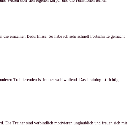
und Wissen über den eigenen körper und die Funktionen lernen.
 die einzelnen Bedürfnisse. So habe ich sehr schnell Fortschritte gemacht
 anderen Trainierenden ist immer wohlwollend. Das Training ist richtig
wird. Die Trainer sind verbindlich motivieren unglaublich und freuen sich mit